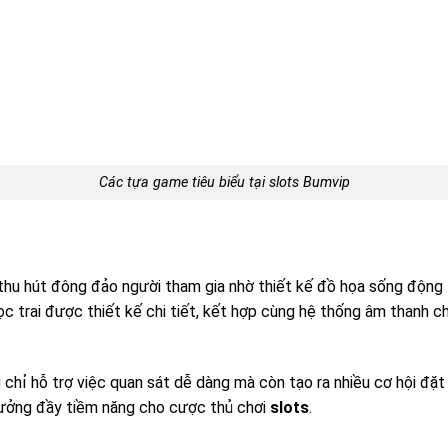
Các tựa game tiêu biểu tại slots Bumvip
hu hút đông đảo người tham gia nhờ thiết kế đồ họa sống động t
ọc trai được thiết kế chi tiết, kết hợp cùng hệ thống âm thanh c
chỉ hỗ trợ việc quan sát dễ dàng mà còn tạo ra nhiều cơ hội đặt 
hưởng đầy tiềm năng cho cược thủ chơi
slots
.