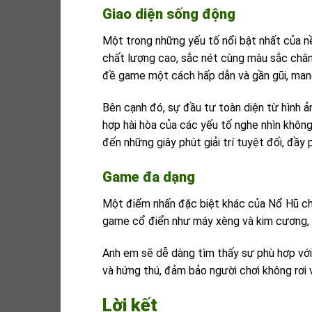
Giao diện sống động
Một trong những yếu tố nổi bật nhất của n
chất lượng cao, sắc nét cùng màu sắc chân
đề game một cách hấp dẫn và gần gũi, mang
Bên cạnh đó, sự đầu tư toàn diện từ hình 
hợp hài hòa của các yếu tố nghe nhìn khôn
đến những giây phút giải trí tuyệt đối, đầy 
Game đa dạng
Một điểm nhấn đặc biệt khác của Nổ Hũ chí
game cổ điển như máy xèng và kim cương, đế
Anh em sẽ dễ dàng tìm thấy sự phù hợp với 
và hứng thú, đảm bảo người chơi không rơi 
Lời kết