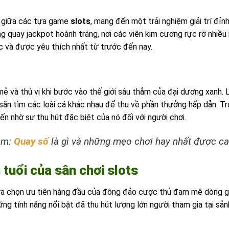
o giữa các tựa game
slots
, mang đến một trải nghiệm giải trí đỉ
ng quay jackpot hoành tráng, nơi các viên kim cương rực rỡ nhiề
 và được yêu thích nhất từ trước đến nay.
ẻ và thú vị khi bước vào thế giới sâu thẳm của đại dương xanh.
 săn tìm các loài cá khác nhau để thu về phần thưởng hấp dẫn. T
n nhờ sự thu hút đặc biệt của nó đối với người chơi.
êm:
Quay số
là gì và những mẹo chơi hay nhất được ca
tuổi của sân chơi slots
ựa chọn ưu tiên hàng đầu của đông đảo cược thủ đam mê dòng gam
ững tính năng nổi bật đã thu hút lượng lớn người tham gia tại sả