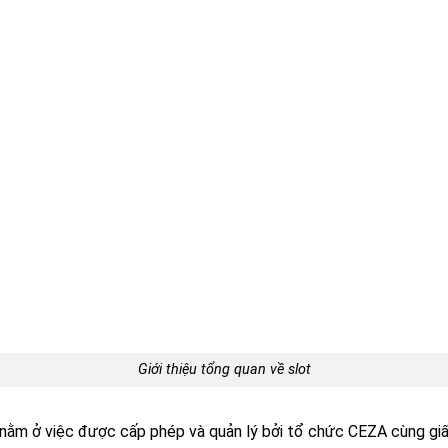
Giới thiệu tổng quan về slot
 nằm ở việc được cấp phép và quản lý bởi tổ chức CEZA cùng giấ