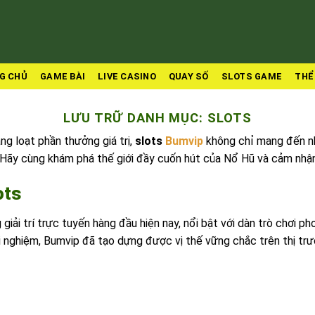
G CHỦ
GAME BÀI
LIVE CASINO
QUAY SỐ
SLOTS GAME
THỂ
LƯU TRỮ DANH MỤC:
SLOTS
àng loạt phần thưởng giá trị,
slots
Bumvip
không chỉ mang đến nh
. Hãy cùng khám phá thế giới đầy cuốn hút của Nổ Hũ và cảm nhận
ots
ải trí trực tuyến hàng đầu hiện nay, nổi bật với dàn trò chơi pho
rải nghiệm, Bumvip đã tạo dựng được vị thế vững chắc trên thị tr