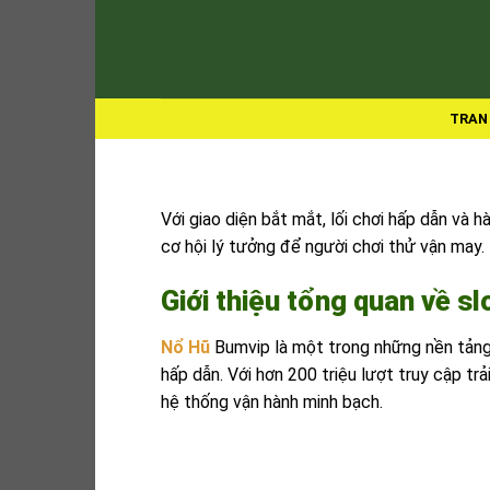
Bỏ
qua
nội
dung
TRAN
Với giao diện bắt mắt, lối chơi hấp dẫn và h
cơ hội lý tưởng để người chơi thử vận may
Giới thiệu tổng quan về sl
Nổ Hũ
Bumvip là một trong những nền tảng gi
hấp dẫn. Với hơn 200 triệu lượt truy cập t
hệ thống vận hành minh bạch.