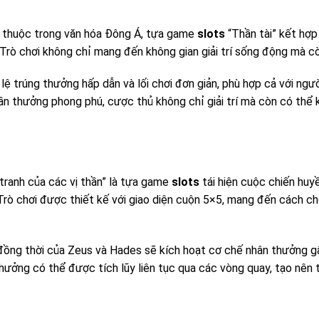
 thuộc trong văn hóa Đông Á, tựa game
slots
“Thần tài” kết hợp
. Trò chơi không chỉ mang đến không gian giải trí sống động mà c
 lệ trúng thưởng hấp dẫn và lối chơi đơn giản, phù hợp cả với ngư
hần thưởng phong phú, cược thủ không chỉ giải trí mà còn có thể 
tranh của các vị thần” là tựa game
slots
tái hiện cuộc chiến huyề
 Trò chơi được thiết kế với giao diện cuộn 5×5, mang đến cách c
n đồng thời của Zeus và Hades sẽ kích hoạt cơ chế nhân thưởng gấ
 thưởng có thể được tích lũy liên tục qua các vòng quay, tạo nê