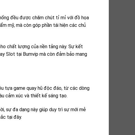
thống đều được chăm chút tỉ mỉ với đồ họa
hẩm mỹ, mà còn góp phần tái hiện các chủ
cho chất lượng của nền tảng này. Sự kết
quay Slot tại Bumvip mà còn đảm bảo mang
iều tựa game quay hũ độc đáo, từ các dòng
àu cảm xúc và thiết kế sáng tạo.
i, sự đa dạng này giúp duy trì sự mới mẻ
ắc tại đây.