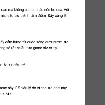
nh cao mà không anh em nào nên bỏ qua. Với
u màu sắc trở thành tâm điểm. Đây cũng là
 Lấy cảm hứng từ cuộc sống dưới nước, trò
rong số rất nhiều tựa game
slots
tại
o thủ chia sẻ
e này. Để hiểu lý do vì sao trò chơi này
nh
slots
: