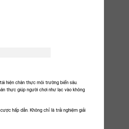
ái hiện chân thực môi trường biển sâu.
hân thực giúp người chơi như lạc vào không
cược hấp dẫn. Không chỉ là trải nghiệm giải