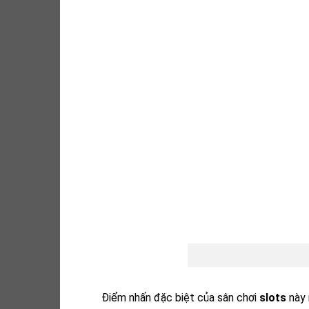
Điểm nhấn đặc biệt của sân chơi
slots
này